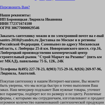
Перезвонить Вам?
Наши реквизиты:
ИП Боровицкая Людмила Ивановна
ИНН 772371674100
ОГРН 306770000029546
Заказать сантехнику можно и по электронной почте на e-mail
santex-2010@yandex.ru Доставка по Москве и в регионы
Российской Федерации. Самовывоз по адресу Московская
область, г. Люберцы 25-й км. Новорязанского шоссе, стр.16,
Люберецкий производственно коммерческий центр
строительный рынок "Строй Маркет на Рязанке" (пять км
от МКАД), павильоны 75 Б, 12К, 24К
Телефоны 8(495) 227-78-23, 8(903) 715-29-16, 8(926) 269-97-96,
Людмила, Анатолий.
Покупая сантехнику в нашем Интернет-магазине, Вы можете
быть уверены, что мы всегда быстро и точно выполним Ваш
заказ. Наш менеджер подскажет Вам нужные товары, уточнит
все параметры, подберет все по размеру и по цвету. Различные
фирмы, с которыми мы сотрудничаем, изготавливают и продают
огромное количество наименований сантехнической продукции