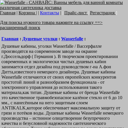
Главная
|
Корзина
| |
Контакты
|
|
Прайс-лист
|
Регистрация
]
Для поиска нужного товара нажмите на ссылку ==>
расширенный поиск
Главная
:
Душевые уголки
:
Wasserfalle
:
Душевые кабины, уголки Wasserfalle / Вассерфалле
производятся на современном заводе на окраине
г.Дюссельдорф ( Германия ). В творческом проектировании
современных и экологически чистых душевых кабин
занимается отдел дизайна под руководством г-на А.фон
Дитта,известного немецкого дизайнера. Душевые кабины
Wasserfalle отличаются от своих европейских конкурентов
простотой линий и разнообразием функционала - от
электронного управления до использования такого
материала,как титан. Душевые кабины от бренда Wasserfalle
это качественное травмобезопасное калёное стекло от 6 до 10
мм., с нанесённым на него защитным слоем
ANTIKALK,которое обеспечивает максимальную защиту от
грязи и потёков воды. Душевые кабины Wasserfalle немецкого
производства – истинное олицетворение безупречного
качества и безусловной надежности сантехнического