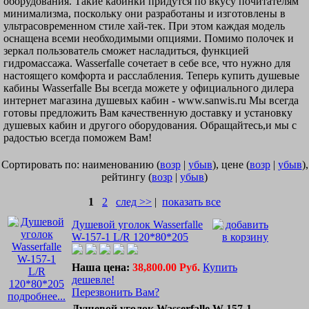
оборудования. Такие кабинки придутся по вкусу почитателям
минимализма, поскольку они разработаны и изготовлены в
ультрасовременном стиле хай-тек. При этом каждая модель
оснащена всеми необходимыми опциями. Помимо полочек и
зеркал пользователь сможет насладиться, функцией
гидромассажа. Wasserfalle сочетает в себе все, что нужно для
настоящего комфорта и расслабления. Теперь купить душевые
кабины Wasserfalle Вы всегда можете у официального дилера
интернет магазина душевых кабин - www.sanwis.ru Мы всегда
готовы предложить Вам качественную доставку и установку
душевых кабин и другого оборудования. Обращайтесь,и мы c
радостью всегда поможем Вам!
Сортировать по: наименованию (
возр
|
убыв
), цене (
возр
|
убыв
),
рейтингу (
возр
|
убыв
)
1
2
след >>
|
показать все
Душевой уголок Wasserfalle
W-157-1 L/R 120*80*205
Наша цена:
38,800.00 Руб.
Купить
дешевле!
Перезвонить Вам?
подробнее...
Душевой уголок Wasserfalle W-157-1