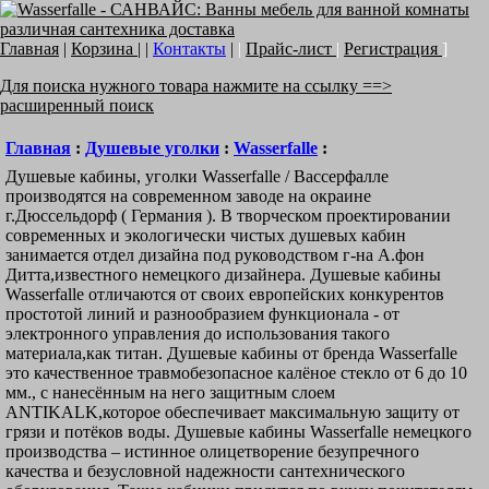
Главная
|
Корзина
| |
Контакты
|
|
Прайс-лист
|
Регистрация
]
Для поиска нужного товара нажмите на ссылку ==>
расширенный поиск
Главная
:
Душевые уголки
:
Wasserfalle
:
Душевые кабины, уголки Wasserfalle / Вассерфалле
производятся на современном заводе на окраине
г.Дюссельдорф ( Германия ). В творческом проектировании
современных и экологически чистых душевых кабин
занимается отдел дизайна под руководством г-на А.фон
Дитта,известного немецкого дизайнера. Душевые кабины
Wasserfalle отличаются от своих европейских конкурентов
простотой линий и разнообразием функционала - от
электронного управления до использования такого
материала,как титан. Душевые кабины от бренда Wasserfalle
это качественное травмобезопасное калёное стекло от 6 до 10
мм., с нанесённым на него защитным слоем
ANTIKALK,которое обеспечивает максимальную защиту от
грязи и потёков воды. Душевые кабины Wasserfalle немецкого
производства – истинное олицетворение безупречного
качества и безусловной надежности сантехнического