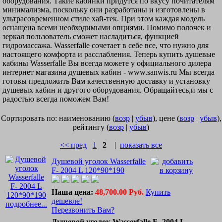
оборудования. Такие кабинки придутся по вкусу почитателям
минимализма, поскольку они разработаны и изготовлены в
ультрасовременном стиле хай-тек. При этом каждая модель
оснащена всеми необходимыми опциями. Помимо полочек и
зеркал пользователь сможет насладиться, функцией
гидромассажа. Wasserfalle сочетает в себе все, что нужно для
настоящего комфорта и расслабления. Теперь купить душевые
кабины Wasserfalle Вы всегда можете у официального дилера
интернет магазина душевых кабин - www.sanwis.ru Мы всегда
готовы предложить Вам качественную доставку и установку
душевых кабин и другого оборудования. Обращайтесь,и мы c
радостью всегда поможем Вам!
Сортировать по: наименованию (
возр
|
убыв
), цене (
возр
|
убыв
),
рейтингу (
возр
|
убыв
)
<< пред
1
2
|
показать все
Душевой уголок Wasserfalle
F- 2004 L 120*90*190
Наша цена:
48,700.00 Руб.
Купить
дешевле!
подробнее...
Перезвонить Вам?
Душевой уголок Wasserfalle F- 2004 L