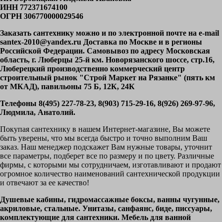
ИНН 772371674100
ОГРН 306770000029546
Заказать сантехнику можно и по электронной почте на e-mail
santex-2010@yandex.ru Доставка по Москве и в регионы
Российской Федерации. Самовывоз по адресу Московская
область, г. Люберцы 25-й км. Новорязанского шоссе, стр.16,
Люберецкий производственно коммерческий центр
строительный рынок "Строй Маркет на Рязанке" (пять км
от МКАД), павильоны 75 Б, 12К, 24К
Телефоны 8(495) 227-78-23, 8(903) 715-29-16, 8(926) 269-97-96,
Людмила, Анатолий.
Покупая сантехнику в нашем Интернет-магазине, Вы можете
быть уверены, что мы всегда быстро и точно выполним Ваш
заказ. Наш менеджер подскажет Вам нужные товары, уточнит
все параметры, подберет все по размеру и по цвету. Различные
фирмы, с которыми мы сотрудничаем, изготавливают и продают
огромное количество наименований сантехнической продукции
и отвечают за ее качество!
Душевые кабины, гидромассажные боксы, ванны чугунные,
акриловые, стальные. Унитазы, санфаянс, биде, писсуары,
комплектующие для сантехники. Мебель для ванной