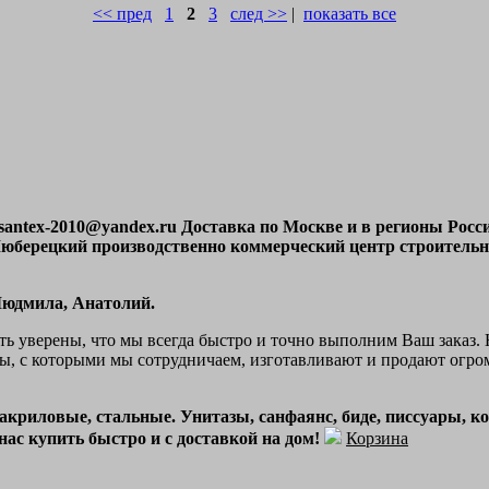
<< пред
1
2
3
след >>
|
показать все
l santex-2010@yandex.ru Доставка по Москве и в регионы Ро
6, Люберецкий производственно коммерческий центр строител
, Людмила, Анатолий.
ь уверены, что мы всегда быстро и точно выполним Ваш заказ.
рмы, с которыми мы сотрудничаем, изготавливают и продают огр
криловые, стальные. Унитазы, санфаянс, биде, писсуары, к
нас купить быстро и с доставкой на дом!
Корзина