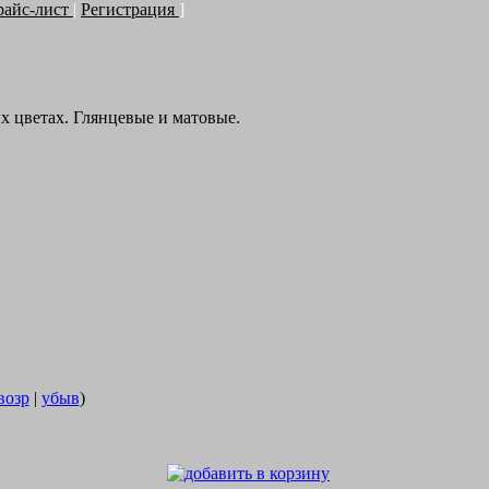
райс-лист
|
Регистрация
]
х цветах. Глянцевые и матовые.
возр
|
убыв
)