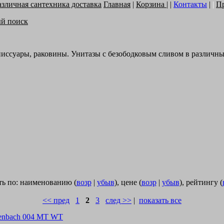
Главная
|
Корзина
| |
Контакты
|
|
П
ый поиск
писсуары, раковины. Унитазы с безободковым сливом в различны
ь по: наименованию (
возр
|
убыв
), цене (
возр
|
убыв
), рейтингу (
<< пред
1
2
3
след >>
|
показать все
denbach 004 MT WT