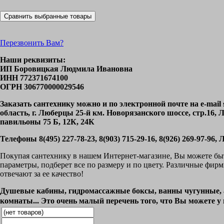
Перезвонить Вам?
Наши реквизиты:
ИП Боровицкая Людмила Ивановна
ИНН 772371674100
ОГРН 306770000029546
Заказать сантехнику можно и по электронной почте на e-mai
область, г. Люберцы 25-й км. Новорязанского шоссе, стр.1
павильоны 75 Б, 12К, 24К
Телефоны 8(495) 227-78-23, 8(903) 715-29-16, 8(926) 269-97-96
Покупая сантехнику в нашем Интернет-магазине, Вы можете быт
параметры, подберет все по размеру и по цвету. Различные фи
отвечают за ее качество!
Душевые кабины, гидромассажные боксы, ванны чугунные, а
комнаты... Это очень малый перечень того, что Вы можете у 