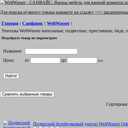
Для поиска нужного товара нажмите на ссылку ==> расширенн
Главная
:
Санфаянс
:
WeltWasser
:
Унитазы WeltWasser напольные, подвесные, приставные, биде, 
Подобрать товар по параметрам
Название
Цена:
от
до
Руб.
Сортироват
Подвесной безободковый унитаз WeltWasser O