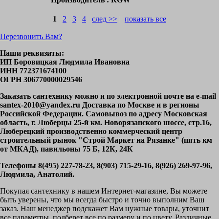
1
2
3
4
след >>
|
показать все
Перезвонить Вам?
Наши реквизиты:
ИП Боровицкая Людмила Ивановна
ИНН 772371674100
ОГРН 306770000029546
Заказать сантехнику можно и по электронной почте на e-mail
santex-2010@yandex.ru Доставка по Москве и в регионы
Российской Федерации. Самовывоз по адресу Московская
область, г. Люберцы 25-й км. Новорязанского шоссе, стр.16,
Люберецкий производственно коммерческий центр
строительный рынок "Строй Маркет на Рязанке" (пять км
от МКАД), павильоны 75 Б, 12К, 24К
Телефоны 8(495) 227-78-23, 8(903) 715-29-16, 8(926) 269-97-96,
Людмила, Анатолий.
Покупая сантехнику в нашем Интернет-магазине, Вы можете
быть уверены, что мы всегда быстро и точно выполним Ваш
заказ. Наш менеджер подскажет Вам нужные товары, уточнит
все параметры, подберет все по размеру и по цвету. Различные