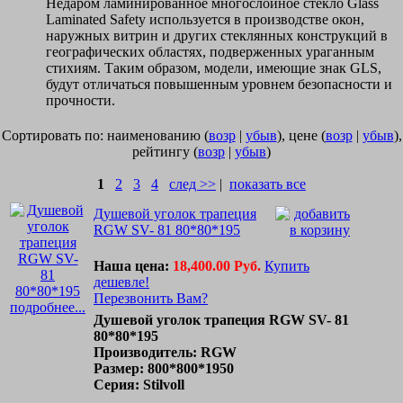
Недаром ламинированное многослойное стекло Glass
Laminated Safety используется в производстве окон,
наружных витрин и других стеклянных конструкций в
географических областях, подверженных ураганным
стихиям. Таким образом, модели, имеющие знак GLS,
будут отличаться повышенным уровнем безопасности и
прочности.
Сортировать по: наименованию (
возр
|
убыв
), цене (
возр
|
убыв
),
рейтингу (
возр
|
убыв
)
1
2
3
4
след >>
|
показать все
Душевой уголок трапеция
RGW SV- 81 80*80*195
Наша цена:
18,400.00 Руб.
Купить
дешевле!
Перезвонить Вам?
подробнее...
Душевой уголок трапеция RGW SV- 81
80*80*195
Производитель: RGW
Размер: 800*800*1950
Серия: Stilvoll