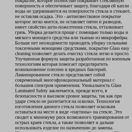
покрытие, которое полностью покрывает стеклянную
поверхность и обеспечивает защиту, благодаря ей капли
воды не удерживаются на поверхности стекла и стекают,
не оставляя осадка. Это - антиизвестковое покрытие
которое легко моется, не оставляет пятен и разводов,
имеет свойство анти-пожелтения стекла, отталкивает
грязь. Уборка делается проще с помощью только воды и
мягкого моющего средства или тканью из микрофибры.
Больше нет неоходимости проводить уборку сильными
токсичными моющими средствами, покрытие Glass easy
cleaning позволяет делать очистку стекла легко и просто.
Улучшенная формула защиты разработанная по военным
технологиям которая помогает предотвратить
возникновение плесени и вредных бактерий.
Ламинированное стекло представляет собой
современный многофункциональный материал с
большим спектром применения. Уникальность Glass
Laminated Safety заключается, прежде всего, в
безопасности и высоком уровне защиты, так как при
ударе стекло не разлетается на осколки. Технология
изготовления данного стекла позволяет осколкам
оставаться на месте в виде «паутины» на стекле. Это
сводит к минимуму риск возможного травмирования от
острых краев стекла, а также позволяет и дальше
использовать изделие по назначению до замены.