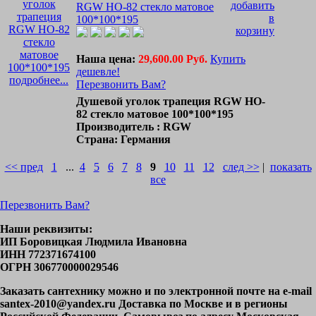
RGW HO-82 стекло матовое
100*100*195
Наша цена:
29,600.00 Руб.
Купить
дешевле!
подробнее...
Перезвонить Вам?
Душевой уголок трапеция RGW HO-
82 стекло матовое 100*100*195
Производитель : RGW
Страна: Германия
<< пред
1
...
4
5
6
7
8
9
10
11
12
след >>
|
показать
все
Перезвонить Вам?
Наши реквизиты:
ИП Боровицкая Людмила Ивановна
ИНН 772371674100
ОГРН 306770000029546
Заказать сантехнику можно и по электронной почте на e-mail
santex-2010@yandex.ru Доставка по Москве и в регионы