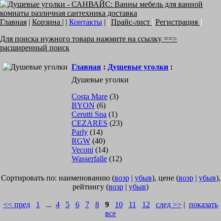
Главная
|
Корзина
| |
Контакты
|
|
Прайс-лист
|
Регистрация
]
Для поиска нужного товара нажмите на ссылку ==>
расширенный поиск
Главная
:
Душевые уголки
:
Душевые уголки
Costa Mare
(3)
BYON
(6)
Cerutti Spa
(1)
CEZARES
(23)
Parly
(14)
RGW
(40)
Veconi
(14)
Wasserfalle
(12)
Сортировать по: наименованию (
возр
|
убыв
), цене (
возр
|
убыв
),
рейтингу (
возр
|
убыв
)
<< пред
1
...
4
5
6
7
8
9
10
11
12
след >>
|
показать
все