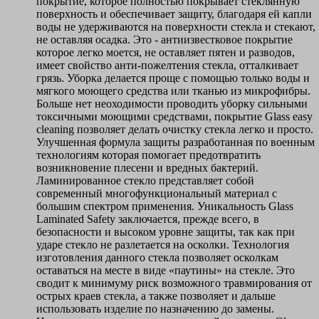
покрытие, которое полностью покрывает стеклянную
поверхность и обеспечивает защиту, благодаря ей капли
воды не удерживаются на поверхности стекла и стекают,
не оставляя осадка. Это - антиизвестковое покрытие
которое легко моется, не оставляет пятен и разводов,
имеет свойство анти-пожелтения стекла, отталкивает
грязь. Уборка делается проще с помощью только воды и
мягкого моющего средства или тканью из микрофибры.
Больше нет неоходимости проводить уборку сильными
токсичными моющими средствами, покрытие Glass easy
cleaning позволяет делать очистку стекла легко и просто.
Улучшенная формула защиты разработанная по военным
технологиям которая помогает предотвратить
возникновение плесени и вредных бактерий.
Ламинированное стекло представляет собой
современный многофункциональный материал с
большим спектром применения. Уникальность Glass
Laminated Safety заключается, прежде всего, в
безопасности и высоком уровне защиты, так как при
ударе стекло не разлетается на осколки. Технология
изготовления данного стекла позволяет осколкам
оставаться на месте в виде «паутины» на стекле. Это
сводит к минимуму риск возможного травмирования от
острых краев стекла, а также позволяет и дальше
использовать изделие по назначению до замены.