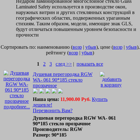
Недаром ламинированное многослойное стекло Glass
Laminated Safety используется в производстве окон,
наружных витрин и других стеклянных конструкций в
географических областях, подверженных ураганным
стихиям. Таким образом, модели, имеющие знак GLS,
будут отличаться повышенным уровнем безопасности и
прочности
Сортировать по: наименованию (
возр
|
убыв
), цене (
возр
|
убыв
),
рейтингу (
возр
|
убыв
)
1
2
3
след >>
|
показать все
Душевая перегородка RGW
WA- 061 90*185 стекло
прозрачное
Наша цена:
11,900.00 Руб.
Купить
дешевле!
подробнее...
Перезвонить Вам?
Душевая перегородка RGW WA- 061
90*185 стекло прозрачное
Производитель: RGW
Размер: 90*185