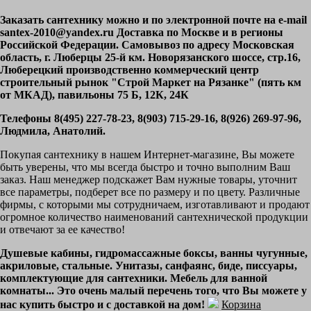
Заказать сантехнику можно и по электронной почте на e-mail
santex-2010@yandex.ru Доставка по Москве и в регионы
Российской Федерации. Самовывоз по адресу Московская
область, г. Люберцы 25-й км. Новорязанского шоссе, стр.16,
Люберецкий производственно коммерческий центр
строительный рынок "Строй Маркет на Рязанке" (пять км
от МКАД), павильоны 75 Б, 12К, 24К
Телефоны 8(495) 227-78-23, 8(903) 715-29-16, 8(926) 269-97-96,
Людмила, Анатолий.
Покупая сантехнику в нашем Интернет-магазине, Вы можете
быть уверены, что мы всегда быстро и точно выполним Ваш
заказ. Наш менеджер подскажет Вам нужные товары, уточнит
все параметры, подберет все по размеру и по цвету. Различные
фирмы, с которыми мы сотрудничаем, изготавливают и продают
огромное количество наименований сантехнической продукции
и отвечают за ее качество!
Душевые кабины, гидромассажные боксы, ванны чугунные,
акриловые, стальные. Унитазы, санфаянс, биде, писсуары,
комплектующие для сантехники. Мебель для ванной
комнаты... Это очень малый перечень того, что Вы можете у
нас купить быстро и с доставкой на дом!
Корзина