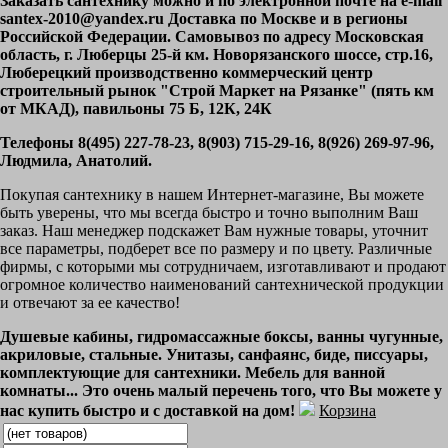
Заказать сантехнику можно и по электронной почте на e-mail
santex-2010@yandex.ru Доставка по Москве и в регионы
Российской Федерации. Самовывоз по адресу Московская
область, г. Люберцы 25-й км. Новорязанского шоссе, стр.16,
Люберецкий производственно коммерческий центр
строительный рынок "Строй Маркет на Рязанке" (пять км
от МКАД), павильоны 75 Б, 12К, 24К
Телефоны 8(495) 227-78-23, 8(903) 715-29-16, 8(926) 269-97-96,
Людмила, Анатолий.
Покупая сантехнику в нашем Интернет-магазине, Вы можете
быть уверены, что мы всегда быстро и точно выполним Ваш
заказ. Наш менеджер подскажет Вам нужные товары, уточнит
все параметры, подберет все по размеру и по цвету. Различные
фирмы, с которыми мы сотрудничаем, изготавливают и продают
огромное количество наименований сантехнической продукции
и отвечают за ее качество!
Душевые кабины, гидромассажные боксы, ванны чугунные,
акриловые, стальные. Унитазы, санфаянс, биде, писсуары,
комплектующие для сантехники. Мебель для ванной
комнаты... Это очень малый перечень того, что Вы можете у
нас купить быстро и с доставкой на дом!
Корзина