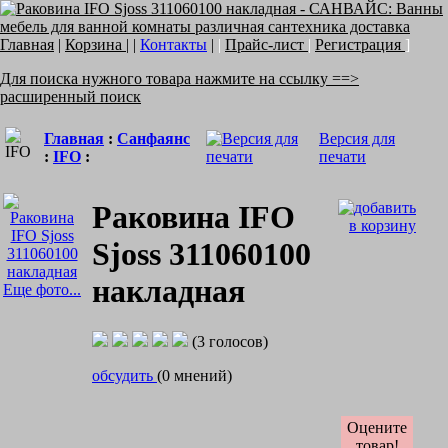
Главная
|
Корзина
| |
Контакты
|
|
Прайс-лист
|
Регистрация
]
Для поиска нужного товара нажмите на ссылку ==>
расширенный поиск
Главная
:
Санфаянс
Версия для
:
IFO
:
печати
Раковина IFO
Sjoss 311060100
накладная
Еще фото...
(3 голосов)
обсудить
(0 мнений)
Оцените
товар!