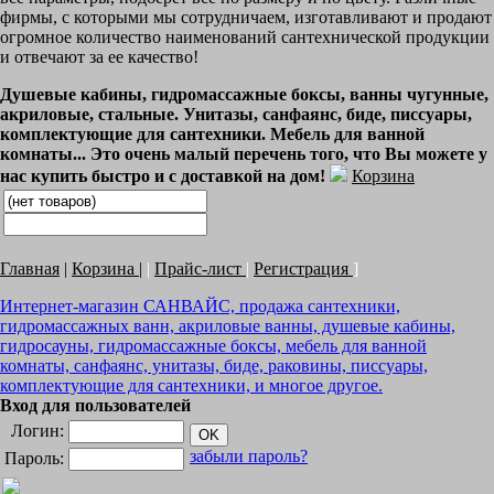
фирмы, с которыми мы сотрудничаем, изготавливают и продают
огромное количество наименований сантехнической продукции
и отвечают за ее качество!
Душевые кабины, гидромассажные боксы, ванны чугунные,
акриловые, стальные. Унитазы, санфаянс, биде, писсуары,
комплектующие для сантехники. Мебель для ванной
комнаты... Это очень малый перечень того, что Вы можете у
нас купить быстро и с доставкой на дом!
Корзина
Главная
|
Корзина
|
|
Прайс-лист
|
Регистрация
]
Интернет-магазин САНВАЙС, продажа сантехники,
гидромассажных ванн, акриловые ванны, душевые кабины,
гидросауны, гидромассажные боксы, мебель для ванной
комнаты, санфаянс, унитазы, биде, раковины, писсуары,
комплектующие для сантехники, и многое другое.
Вход для пользователей
Логин:
забыли пароль?
Пароль: