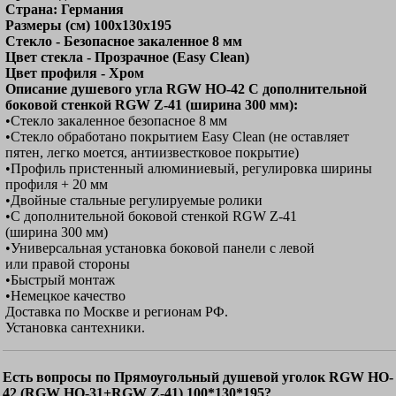
Страна: Германия
Размеры (см) 100x130х195
Стекло - Безопасное закаленное 8 мм
Цвет стекла - Прозрачное (Easy Clean)
Цвет профиля - Хром
Описание душевого угла RGW HO-42 С дополнительной
боковой стенкой RGW Z-41 (ширина 300 мм):
•Стекло закаленное безопасное 8 мм
•Стекло обработано покрытием Easy Clean (не оставляет
пятен, легко моется, антиизвестковое покрытие)
•Профиль пристенный алюминиевый, регулировка ширины
профиля + 20 мм
•Двойные стальные регулируемые ролики
•С дополнительной боковой стенкой RGW Z-41
(ширина 300 мм)
•Универсальная установка боковой панели с левой
или правой стороны
•Быстрый монтаж
•Немецкое качество
Доставка по Москве и регионам РФ.
Установка сантехники.
Есть вопросы по Прямоугольный душевой уголок RGW HO-
42 (RGW HO-31+RGW Z-41) 100*130*195?