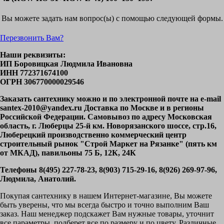
Вы можете задать нам вопрос(ы) с помощью следующей формы.
Перезвонить Вам?
Наши реквизиты:
ИП Боровицкая Людмила Ивановна
ИНН 772371674100
ОГРН 306770000029546
Заказать сантехнику можно и по электронной почте на e-mail
santex-2010@yandex.ru Доставка по Москве и в регионы
Российской Федерации. Самовывоз по адресу Московская
область, г. Люберцы 25-й км. Новорязанского шоссе, стр.16,
Люберецкий производственно коммерческий центр
строительный рынок "Строй Маркет на Рязанке" (пять км
от МКАД), павильоны 75 Б, 12К, 24К
Телефоны 8(495) 227-78-23, 8(903) 715-29-16, 8(926) 269-97-96,
Людмила, Анатолий.
Покупая сантехнику в нашем Интернет-магазине, Вы можете
быть уверены, что мы всегда быстро и точно выполним Ваш
заказ. Наш менеджер подскажет Вам нужные товары, уточнит
все параметры, подберет все по размеру и по цвету. Различные