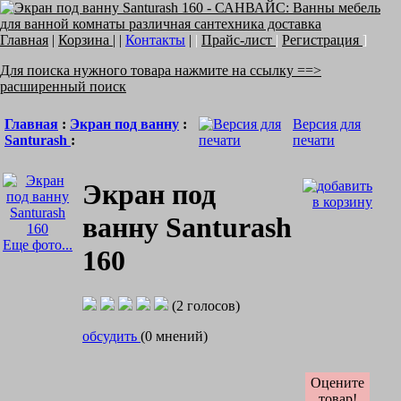
Главная
|
Корзина
| |
Контакты
|
|
Прайс-лист
|
Регистрация
]
Для поиска нужного товара нажмите на ссылку ==>
расширенный поиск
Главная
:
Экран под ванну
:
Версия для
Santurash
:
печати
Экран под
ванну Santurash
Еще фото...
160
(2 голосов)
обсудить
(0 мнений)
Оцените
товар!