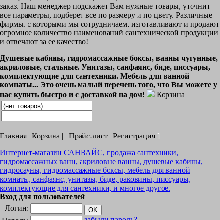
заказ. Наш менеджер подскажет Вам нужные товары, уточнит
все параметры, подберет все по размеру и по цвету. Различные
фирмы, с которыми мы сотрудничаем, изготавливают и продают
огромное количество наименований сантехнической продукции
и отвечают за ее качество!
Душевые кабины, гидромассажные боксы, ванны чугунные,
акриловые, стальные. Унитазы, санфаянс, биде, писсуары,
комплектующие для сантехники. Мебель для ванной
комнаты... Это очень малый перечень того, что Вы можете у
нас купить быстро и с доставкой на дом!
Корзина
Главная
|
Корзина
|
|
Прайс-лист
|
Регистрация
]
Интернет-магазин САНВАЙС, продажа сантехники,
гидромассажных ванн, акриловые ванны, душевые кабины,
гидросауны, гидромассажные боксы, мебель для ванной
комнаты, санфаянс, унитазы, биде, раковины, писсуары,
комплектующие для сантехники, и многое другое.
Вход для пользователей
Логин:
забыли пароль?