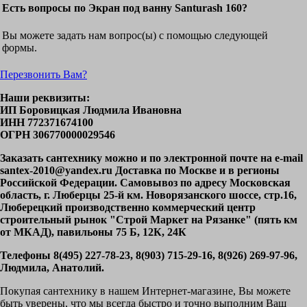
Есть вопросы по Экран под ванну Santurash 160?
Вы можете задать нам вопрос(ы) с помощью следующей
формы.
Перезвонить Вам?
Наши реквизиты:
ИП Боровицкая Людмила Ивановна
ИНН 772371674100
ОГРН 306770000029546
Заказать сантехнику можно и по электронной почте на e-mail
santex-2010@yandex.ru Доставка по Москве и в регионы
Российской Федерации. Самовывоз по адресу Московская
область, г. Люберцы 25-й км. Новорязанского шоссе, стр.16,
Люберецкий производственно коммерческий центр
строительный рынок "Строй Маркет на Рязанке" (пять км
от МКАД), павильоны 75 Б, 12К, 24К
Телефоны 8(495) 227-78-23, 8(903) 715-29-16, 8(926) 269-97-96,
Людмила, Анатолий.
Покупая сантехнику в нашем Интернет-магазине, Вы можете
быть уверены, что мы всегда быстро и точно выполним Ваш