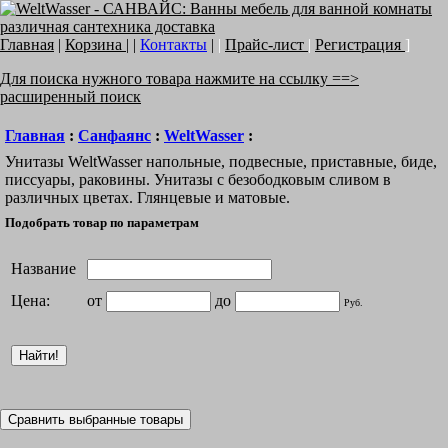
Главная
|
Корзина
| |
Контакты
|
|
Прайс-лист
|
Регистрация
]
Для поиска нужного товара нажмите на ссылку ==>
расширенный поиск
Главная
:
Санфаянс
:
WeltWasser
:
Унитазы WeltWasser напольные, подвесные, приставные, биде,
писсуары, раковины. Унитазы с безободковым сливом в
различных цветах. Глянцевые и матовые.
Подобрать товар по параметрам
Название
Цена:
от
до
Руб.