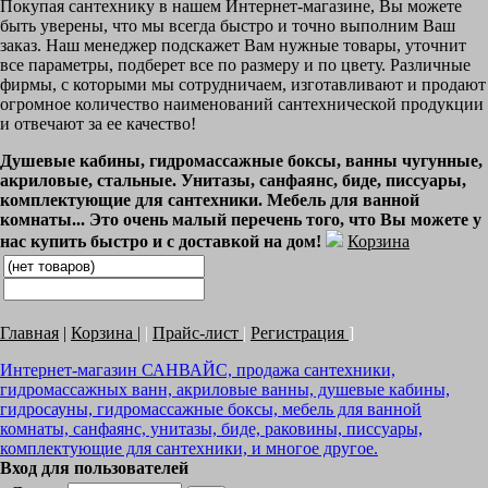
Покупая сантехнику в нашем Интернет-магазине, Вы можете
быть уверены, что мы всегда быстро и точно выполним Ваш
заказ. Наш менеджер подскажет Вам нужные товары, уточнит
все параметры, подберет все по размеру и по цвету. Различные
фирмы, с которыми мы сотрудничаем, изготавливают и продают
огромное количество наименований сантехнической продукции
и отвечают за ее качество!
Душевые кабины, гидромассажные боксы, ванны чугунные,
акриловые, стальные. Унитазы, санфаянс, биде, писсуары,
комплектующие для сантехники. Мебель для ванной
комнаты... Это очень малый перечень того, что Вы можете у
нас купить быстро и с доставкой на дом!
Корзина
Главная
|
Корзина
|
|
Прайс-лист
|
Регистрация
]
Интернет-магазин САНВАЙС, продажа сантехники,
гидромассажных ванн, акриловые ванны, душевые кабины,
гидросауны, гидромассажные боксы, мебель для ванной
комнаты, санфаянс, унитазы, биде, раковины, писсуары,
комплектующие для сантехники, и многое другое.
Вход для пользователей