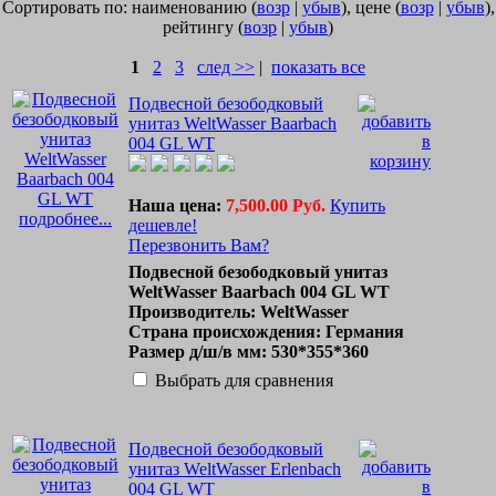
Сортировать по: наименованию (
возр
|
убыв
), цене (
возр
|
убыв
),
рейтингу (
возр
|
убыв
)
1
2
3
след >>
|
показать все
Подвесной безободковый
унитаз WeltWasser Baarbach
004 GL WT
Наша цена:
7,500.00 Руб.
Купить
подробнее...
дешевле!
Перезвонить Вам?
Подвесной безободковый унитаз
WeltWasser Baarbach 004 GL WT
Производитель: WeltWasser
Страна происхождения: Германия
Размер д/ш/в мм: 530*355*360
Выбрать для сравнения
Подвесной безободковый
унитаз WeltWasser Erlenbach
004 GL WT