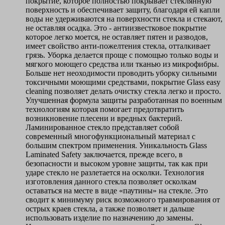
покрытие, которое полностью покрывает стеклянную
поверхность и обеспечивает защиту, благодаря ей капли
воды не удерживаются на поверхности стекла и стекают,
не оставляя осадка. Это - антиизвестковое покрытие
которое легко моется, не оставляет пятен и разводов,
имеет свойство анти-пожелтения стекла, отталкивает
грязь. Уборка делается проще с помощью только воды и
мягкого моющего средства или тканью из микрофибры.
Больше нет неоходимости проводить уборку сильными
токсичными моющими средствами, покрытие Glass easy
cleaning позволяет делать очистку стекла легко и просто.
Улучшенная формула защиты разработанная по военным
технологиям которая помогает предотвратить
возникновение плесени и вредных бактерий.
Ламинированное стекло представляет собой
современный многофункциональный материал с
большим спектром применения. Уникальность Glass
Laminated Safety заключается, прежде всего, в
безопасности и высоком уровне защиты, так как при
ударе стекло не разлетается на осколки. Технология
изготовления данного стекла позволяет осколкам
оставаться на месте в виде «паутины» на стекле. Это
сводит к минимуму риск возможного травмирования от
острых краев стекла, а также позволяет и дальше
использовать изделие по назначению до замены.