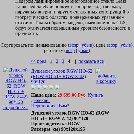
Недаром ламинированное многослойное стекло Glass
Laminated Safety используется в производстве окон,
наружных витрин и других стеклянных конструкций в
географических областях, подверженных ураганным
стихиям. Таким образом, модели, имеющие знак GLS,
будут отличаться повышенным уровнем безопасности и
прочности.
Сортировать по: наименованию (
возр
|
убыв
), цене (
возр
|
убыв
),
рейтингу (
возр
|
убыв
)
<< пред
1
2
3
4
|
показать все
Душевой уголок RGW HO-62
(RGW HO-51+ RGW Z-42)
90*120
Наша цена:
29,695.00 Руб.
Купить
дешевле!
Перезвонить Вам?
подробнее...
Душевой уголок RGW HO-62 (RGW
HO-51+ RGW Z-42) 90*120
Производитель : RGW
Размеры (см) 90х120х195