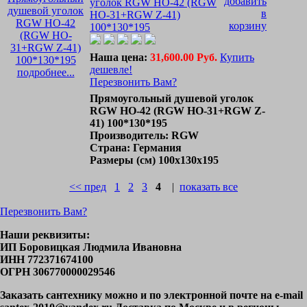
уголок RGW HO-42 (RGW
HO-31+RGW Z-41)
100*130*195
Наша цена:
31,600.00 Руб.
Купить
дешевле!
подробнее...
Перезвонить Вам?
Прямоугольный душевой уголок
RGW HO-42 (RGW HO-31+RGW Z-
41) 100*130*195
Производитель: RGW
Страна: Германия
Размеры (см) 100x130х195
<< пред
1
2
3
4
|
показать все
Перезвонить Вам?
Наши реквизиты:
ИП Боровицкая Людмила Ивановна
ИНН 772371674100
ОГРН 306770000029546
Заказать сантехнику можно и по электронной почте на e-mail