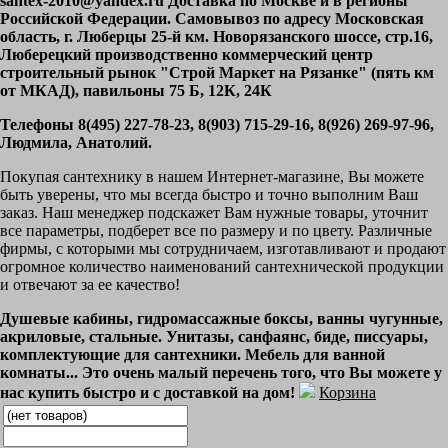
santex-2010@yandex.ru Доставка по Москве и в регионы
Российской Федерации. Самовывоз по адресу Московская
область, г. Люберцы 25-й км. Новорязанского шоссе, стр.16,
Люберецкий производственно коммерческий центр
строительный рынок "Строй Маркет на Рязанке" (пять км
от МКАД), павильоны 75 Б, 12К, 24К
Телефоны 8(495) 227-78-23, 8(903) 715-29-16, 8(926) 269-97-96,
Людмила, Анатолий.
Покупая сантехнику в нашем Интернет-магазине, Вы можете
быть уверены, что мы всегда быстро и точно выполним Ваш
заказ. Наш менеджер подскажет Вам нужные товары, уточнит
все параметры, подберет все по размеру и по цвету. Различные
фирмы, с которыми мы сотрудничаем, изготавливают и продают
огромное количество наименований сантехнической продукции
и отвечают за ее качество!
Душевые кабины, гидромассажные боксы, ванны чугунные,
акриловые, стальные. Унитазы, санфаянс, биде, писсуары,
комплектующие для сантехники. Мебель для ванной
комнаты... Это очень малый перечень того, что Вы можете у
нас купить быстро и с доставкой на дом!
Корзина