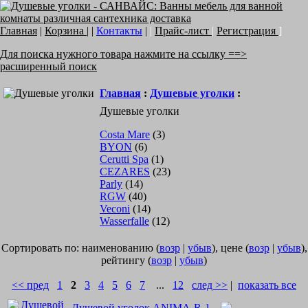
Главная
|
Корзина
| |
Контакты
|
|
Прайс-лист
|
Регистрация
]
Для поиска нужного товара нажмите на ссылку ==>
расширенный поиск
Главная
:
Душевые уголки
:
Душевые уголки
Costa Mare
(3)
BYON
(6)
Cerutti Spa
(1)
CEZARES
(23)
Parly
(14)
RGW
(40)
Veconi
(14)
Wasserfalle
(12)
Сортировать по: наименованию (
возр
|
убыв
), цене (
возр
|
убыв
),
рейтингу (
возр
|
убыв
)
<< пред
1
2
3
4
5
6
7
...
12
след >>
|
показать все
Душевой уголок ANIMA-R-1-