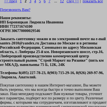
<< пред
1
2
3
4
5
6
7
...
12
след >>
|
показать все
Перезвонить Вам?
Наши реквизиты:
ИП Боровицкая Людмила Ивановна
ИНН 772371674100
ОГРН 306770000029546
Заказать сантехнику можно и по электронной почте на e-mail
santex-2010@yandex.ru Доставка по Москве и в регионы
Российской Федерации. Самовывоз по адресу Московская
область, г. Люберцы 25-й км. Новорязанского шоссе, стр.16,
Люберецкий производственно коммерческий центр
строительный рынок "Строй Маркет на Рязанке" (пять км
от МКАД), павильоны 75 Б, 12К, 24К
Телефоны 8(495) 227-78-23, 8(903) 715-29-16, 8(926) 269-97-96,
Людмила, Анатолий.
Покупая сантехнику в нашем Интернет-магазине, Вы можете
быть уверены, что мы всегда быстро и точно выполним Ваш
заказ. Наш менеджер подскажет Вам нужные товары, уточнит
все параметры, подберет все по размеру и по цвету. Различные
фирмы, с которыми мы сотрудничаем, изготавливают и продают
огромное количество наименований сантехнической продукции