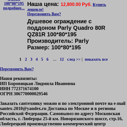
Наша цена:
12,800.00 Руб.
Купить
подробнее...
дешевле!
Перезвонить Вам?
Душевое ограждение с
поддоном Parly Quadro 80R
QZ81R 100*80*195
Производитель: Parly
Размер: 100*80*195
...
|
1
2
3
4
5
6
12
след >>
показать все
Перезвонить Вам?
Наши реквизиты:
ИП Боровицкая Людмила Ивановна
ИНН 772371674100
ОГРН 306770000029546
Заказать сантехнику можно и по электронной почте на e-mail
santex-2010@yandex.ru Доставка по Москве и в регионы
Российской Федерации. Самовывоз по адресу Московская
область, г. Люберцы 25-й км. Новорязанского шоссе, стр.16,
Люберецкий производственно коммерческий центр