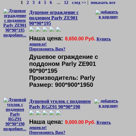
...
|
1
2
3
4
5
6
12
след >>
показать все
Душевое ограждение с
поддоном Parly ZE901
90*90*195
подробнее...
Наша цена:
8,650.00 Руб.
Купить
дешевле!
Перезвонить Вам?
Душевое ограждение с
поддоном Parly ZE901
90*90*195
Производитель: Parly
Размер: 900*900*1950
Душевой уголок с поддоном
Parly RGZ91 90*90*190
Наша цена:
9,000.00 Руб.
Купить
дешевле!
подробнее...
Перезвонить Вам?