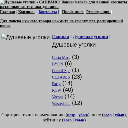
|
| |
|
|
|
]
Главная
Корзина
Контакты
Прайс-лист
Регистрация
Для поиска нужного товара нажмите на ссылку ==> расширенный
поиск
Главная
:
Душевые уголки
:
Душевые уголки
(3)
Costa Mare
(6)
BYON
(1)
Cerutti Spa
(23)
CEZARES
(14)
Parly
(40)
RGW
(14)
Veconi
(12)
Wasserfalle
Сортировать по: наименованию (
|
), цене (
|
),
возр
убыв
возр
убыв
рейтингу (
|
)
возр
убыв