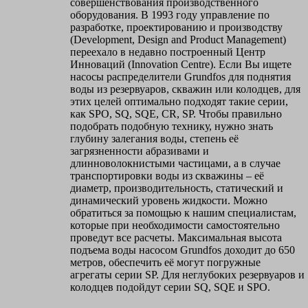
совершенствования производственного
оборудования. В 1993 году управление по
разработке, проектированию и производству
(Development, Design and Product Management)
переехало в недавно построенный Центр
Инноваций (Innovation Centre). Если Вы ищете
насосы распределители Grundfos для поднятия
воды из резервуаров, скважин или колодцев, для
этих целей оптимально подходят такие серии,
как SPO, SQ, SQE, CR, SP. Чтобы правильно
подобрать подобную технику, нужно знать
глубину залегания воды, степень её
загрязненности абразивами и
длинноволокнистыми частицами, а в случае
транспортировки воды из скважины – её
диаметр, производительность, статический и
динамический уровень жидкости. Можно
обратиться за помощью к нашим специалистам,
которые при необходимости самостоятельно
проведут все расчеты. Максимальная высота
подъема воды насосом Grundfos доходит до 650
метров, обеспечить её могут погружные
агрегаты серии SP. Для неглубоких резервуаров и
колодцев подойдут серии SQ, SQE и SPO.