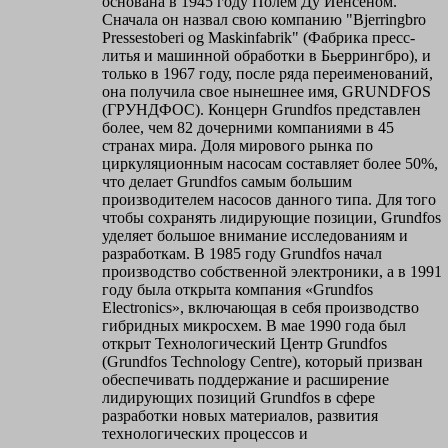
основана в 1945 году Полем Ду Йенсеном.
Сначала он назвал свою компанию "Bjerringbro
Pressestoberi og Maskinfabrik" (Фабрика пресс-
литья и машинной обработки в Бьеррингбро), и
только в 1967 году, после ряда переименований,
она получила свое нынешнее имя, GRUNDFOS
(ГРУНДФОС). Концерн Grundfos представлен
более, чем 82 дочерними компаниями в 45
странах мира. Доля мирового рынка по
циркуляционным насосам составляет более 50%,
что делает Grundfos самым большим
производителем насосов данного типа. Для того
чтобы сохранять лидирующие позиции, Grundfos
уделяет большое внимание исследованиям и
разработкам. В 1985 году Grundfos начал
производство собственной электроники, а в 1991
году была открыта компания «Grundfos
Electronics», включающая в себя производство
гибридных микросхем. В мае 1990 года был
открыт Технологический Центр Grundfos
(Grundfos Technology Centre), который призван
обеспечивать поддержание и расширение
лидирующих позиций Grundfos в сфере
разработки новых материалов, развития
технологических процессов и