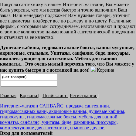
Покупая сантехнику в нашем Интернет-магазине, Вы можете
быть уверены, что мы всегда быстро и точно выполним Ваш
заказ. Наш менеджер подскажет Вам нужные товары, уточнит
все параметры, подберет все по размеру и по цвету. Различные
фирмы, с которыми мы сотрудничаем, изготавливают и продают
огромное количество наименований сантехнической продукции
и отвечают за ее качество!
Душевые кабины, гидромассажные боксы, ванны чугунные,
акриловые, стальные. Унитазы, санфаянс, биде, писсуары,
комплектующие для сантехники. Мебель для ванной
комнаты... Это очень малый перечень того, что Вы можете у
нас купить быстро и с доставкой на дом!
Корзина
Главная
|
Корзина
|
|
Прайс-лист
|
Регистрация
]
Интернет-магазин САНВАЙС, продажа сантехники,
гидромассажных ванн, акриловые ванны, душевые кабины,
гидросауны, гидромассажные боксы, мебель для ванной
комнаты, санфаянс, унитазы, биде, раковины, писсуары,
комплектующие для сантехники, и многое другое.
Вход для пользователей